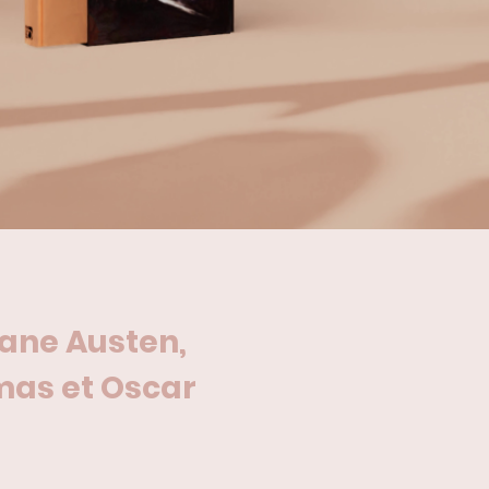
ane Austen,
as et Oscar