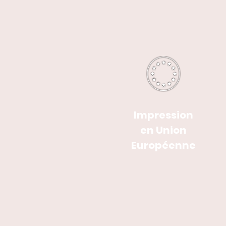
Impression
en Union
Européenne