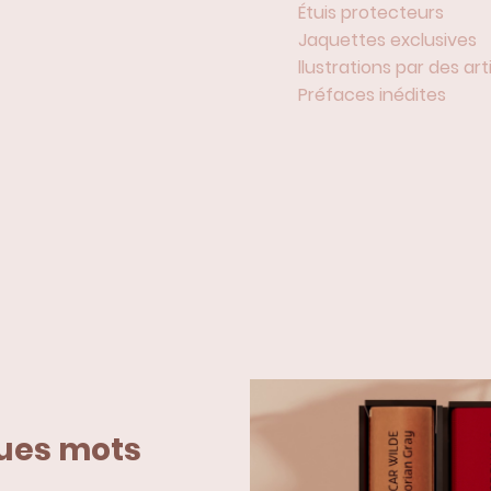
Étuis protecteurs
Jaquettes exclusives
llustrations par des a
Préfaces inédites
ues mots