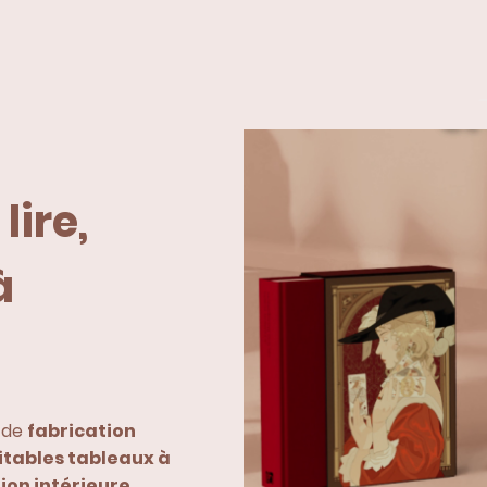
lire,
à
 de
fabrication
itables tableaux à
ion intérieure
.