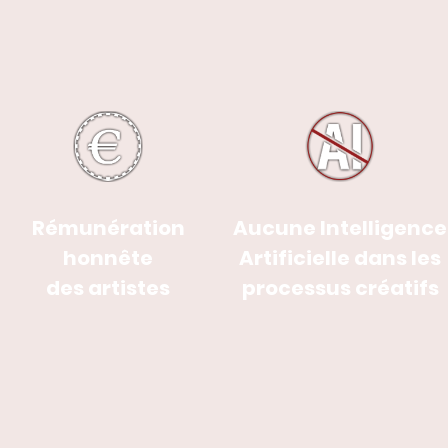
Aucune Intelligence
Rémunération
Artificielle dans les
honnête
processus créatifs
des artistes