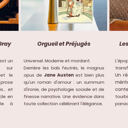
 Gray
Orgueil et Préjugés
Les
est un
Universel. Moderne et mordant.
L'épo
x sur
Derrière les bals feutrés, le magnus
trans
Un ré
 et le
opus de
Jane Austen
est bien plus
mérit
 prose
qu'un roman d'amour : un summum
conte
és… et
d'ironie, de psychologie sociale et de
cle en
finesse narrative. Une évidence dans
tourbi
ble à
toute collection célébrant l'élégance.
panach